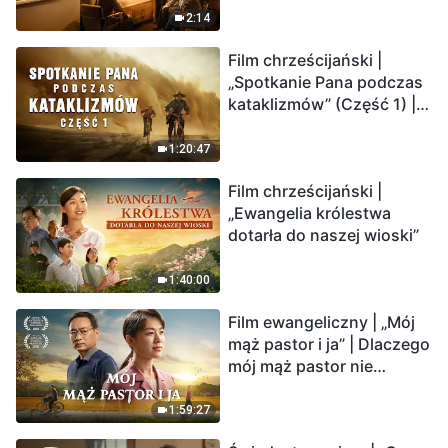
2:14
Film chrześcijański |
„Spotkanie Pana podczas
kataklizmów” (Część 1) |
Nasz dom, Ziemia, stoi na
krawędzi, dokąd zmierza
1:20:47
los ludzkości?
Film chrześcijański |
„Ewangelia królestwa
dotarła do naszej wioski”
1:40:00
Film ewangeliczny | „Mój
mąż pastor i ja” | Dlaczego
mój mąż pastor nie
rozumie głosu Boga?
1:59:27