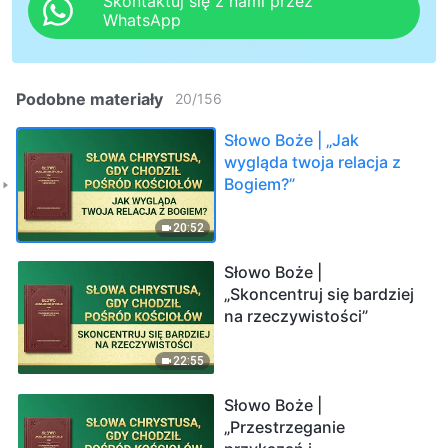
Skontaktuj się z nami przez
WhatsApp
Podobne materiały
20
/
156
Słowo Boże | „Jak
wygląda twoja relacja z
Bogiem?”
20:52
Słowo Boże |
„Skoncentruj się bardziej
na rzeczywistości”
22:55
Słowo Boże |
„Przestrzeganie‌