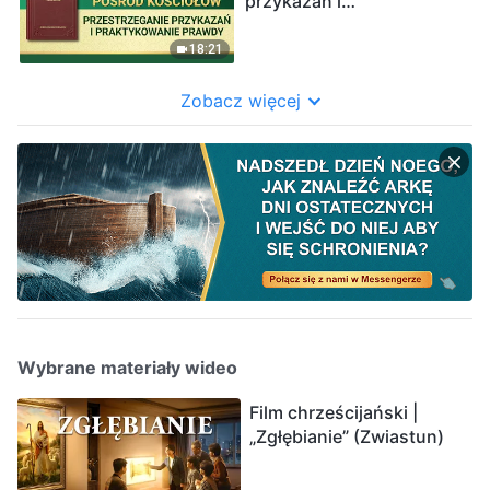
‌przykazań‌ ‌‌i‌
‌praktykowanie‌ ‌prawdy‌”
18:21
Zobacz więcej
Wybrane materiały wideo
Film chrześcijański |
„Zgłębianie” (Zwiastun)