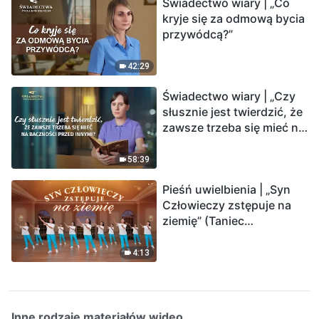
Świadectwo wiary | „Co
kryje się za odmową bycia
przywódcą?”
42:29
Świadectwo wiary | „Czy
słusznie jest twierdzić, że
zawsze trzeba się mieć na
baczności przed innymi?”
58:39
Pieśń uwielbienia | „Syn
Człowieczy zstępuje na
ziemię” (Taniec
chrześcijański)
4:13
Inne rodzaje materiałów wideo