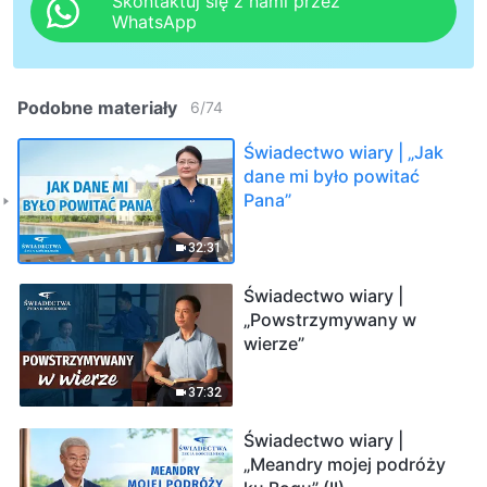
Skontaktuj się z nami przez
WhatsApp
Podobne materiały
6
/
74
Świadectwo wiary | „Jak
dane mi było powitać
Pana”
32:31
Świadectwo wiary |
„Powstrzymywany w
wierze”
37:32
Świadectwo wiary |
„Meandry mojej podróży