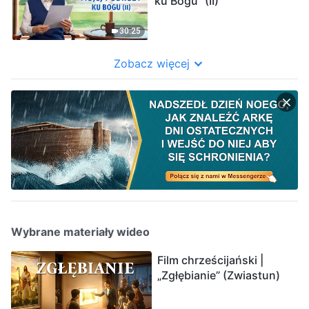
ku Bogu” (II)
30:25
Zobacz więcej
Wybrane materiały wideo
Film chrześcijański |
„Zgłębianie” (Zwiastun)