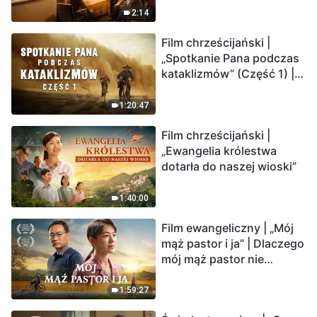
2:14
Film chrześcijański |
„Spotkanie Pana podczas
kataklizmów” (Część 1) |
Nasz dom, Ziemia, stoi na
krawędzi, dokąd zmierza
1:20:47
los ludzkości?
Film chrześcijański |
„Ewangelia królestwa
dotarła do naszej wioski”
1:40:00
Film ewangeliczny | „Mój
mąż pastor i ja” | Dlaczego
mój mąż pastor nie
rozumie głosu Boga?
1:59:27