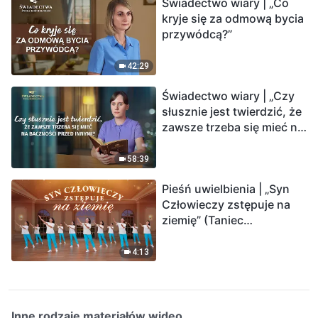
Świadectwo wiary | „Co
kryje się za odmową bycia
przywódcą?”
42:29
Świadectwo wiary | „Czy
słusznie jest twierdzić, że
zawsze trzeba się mieć na
baczności przed innymi?”
58:39
Pieśń uwielbienia | „Syn
Człowieczy zstępuje na
ziemię” (Taniec
chrześcijański)
4:13
Inne rodzaje materiałów wideo