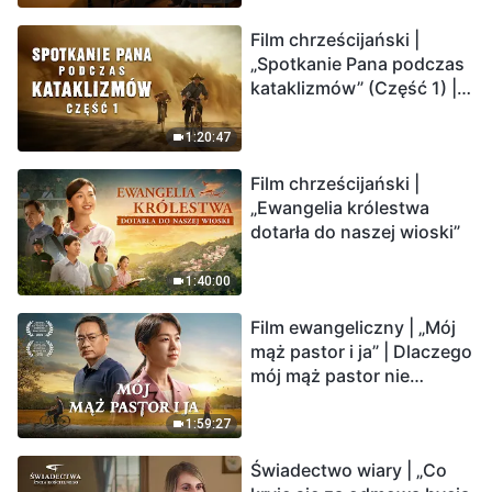
Film chrześcijański |
„Spotkanie Pana podczas
kataklizmów” (Część 1) |
Nasz dom, Ziemia, stoi na
krawędzi, dokąd zmierza
1:20:47
los ludzkości?
Film chrześcijański |
„Ewangelia królestwa
dotarła do naszej wioski”
1:40:00
Film ewangeliczny | „Mój
mąż pastor i ja” | Dlaczego
mój mąż pastor nie
rozumie głosu Boga?
1:59:27
Świadectwo wiary | „Co