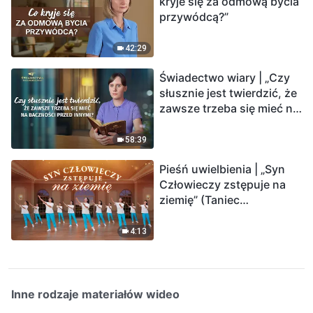
kryje się za odmową bycia
przywódcą?”
42:29
Świadectwo wiary | „Czy
słusznie jest twierdzić, że
zawsze trzeba się mieć na
baczności przed innymi?”
58:39
Pieśń uwielbienia | „Syn
Człowieczy zstępuje na
ziemię” (Taniec
chrześcijański)
4:13
Inne rodzaje materiałów wideo