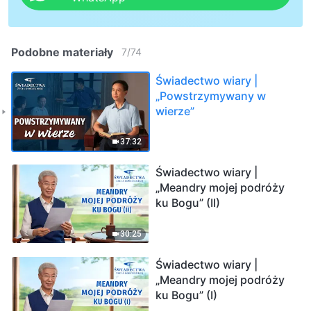
Podobne materiały
7
/
74
Świadectwo wiary |
„Powstrzymywany w
wierze”
37:32
Świadectwo wiary |
„Meandry mojej podróży
ku Bogu” (II)
30:25
Świadectwo wiary |
„Meandry mojej podróży
ku Bogu” (I)