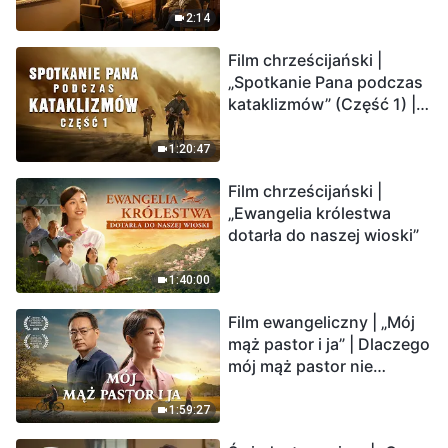
2:14
Film chrześcijański |
„Spotkanie Pana podczas
kataklizmów” (Część 1) |
Nasz dom, Ziemia, stoi na
krawędzi, dokąd zmierza
1:20:47
los ludzkości?
Film chrześcijański |
„Ewangelia królestwa
dotarła do naszej wioski”
1:40:00
Film ewangeliczny | „Mój
mąż pastor i ja” | Dlaczego
mój mąż pastor nie
rozumie głosu Boga?
1:59:27