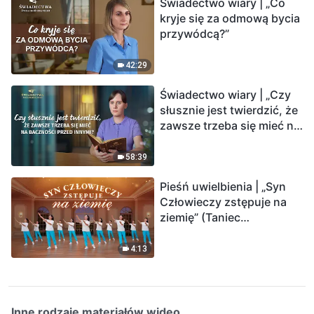
Świadectwo wiary | „Co
kryje się za odmową bycia
przywódcą?”
42:29
Świadectwo wiary | „Czy
słusznie jest twierdzić, że
zawsze trzeba się mieć na
baczności przed innymi?”
58:39
Pieśń uwielbienia | „Syn
Człowieczy zstępuje na
ziemię” (Taniec
chrześcijański)
4:13
Inne rodzaje materiałów wideo