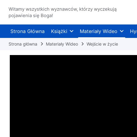
Witamy wszystkich wyznawców, którzy wyczekują
pojawienia się Boga!
Strona Główna
Książki
Materiały Wideo
Hy
Strona główna
Materiały Wideo
Wejście w życie