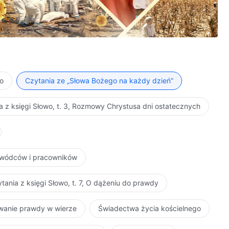
ło
Czytania ze „Słowa Bożego na każdy dzień”
a z księgi Słowo, t. 3, Rozmowy Chrystusa dni ostatecznych
zywódców i pracowników
tania z księgi Słowo, t. 7, O dążeniu do prawdy
iwanie prawdy w wierze
Świadectwa życia kościelnego