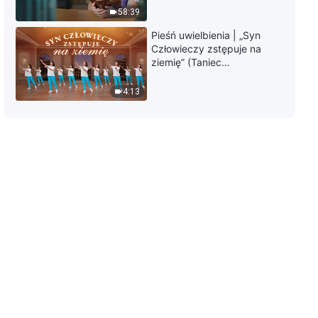
58:39
7:28
Pieśń uwielbienia | „Syn
Człowieczy zstępuje na
Słowo Boże na każdy dzień:
ziemię” (Taniec
Wejście w życie | Fragment 405
chrześcijański)
4:13
7:07
Słowo Boże na każdy dzień:
Wejście w życie | Fragment 406
5:14
Słowo Boże na każdy dzień:
Wejście w życie | Fragment 407
6:40
Słowo Boże na każdy dzień:
Wejście w życie | Fragment 408