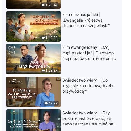
Słowo Boże na każdy dzień:
krawędzi, dokąd zmierza
1:20:47
Wejście w życie | Fragment 400
los ludzkości?
Film chrześcijański |
4:03
„Ewangelia królestwa
dotarła do naszej wioski”
Słowo Boże na każdy dzień:
Wejście w życie | Fragment 401
1:40:00
Film ewangeliczny | „Mój
4:26
mąż pastor i ja” | Dlaczego
mój mąż pastor nie rozumie
Słowo Boże na każdy dzień:
głosu Boga?
Wejście w życie | Fragment 402
1:59:27
Świadectwo wiary | „Co
3:20
kryje się za odmową bycia
przywódcą?”
Słowo Boże na każdy dzień:
Wejście w życie | Fragment 403
42:29
8:46
Świadectwo wiary | „Czy
słusznie jest twierdzić, że
zawsze trzeba się mieć na
Słowo Boże na każdy dzień:
baczności przed innymi?”
Wejście w życie | Fragment 404