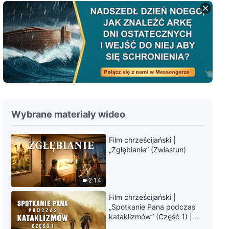
Słowo Boże na każdy dzień:
Wejście w życie | Fragment 396
9:28
Słowo Boże na każdy dzień:
Wejście w życie | Fragment 397
6:58
Wybrane materiały wideo
Słowo Boże na każdy dzień:
Wejście w życie | Fragment 398
Film chrześcijański |
„Zgłębianie” (Zwiastun)
4:37
Słowo Boże na każdy dzień:
2:14
Wejście w życie | Fragment 399
Film chrześcijański |
10:06
„Spotkanie Pana podczas
kataklizmów” (Część 1) |
Nasz dom, Ziemia, stoi na