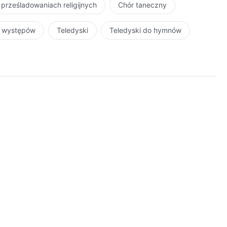
 prześladowaniach religijnych
Chór taneczny
r występów
Teledyski
Teledyski do hymnów