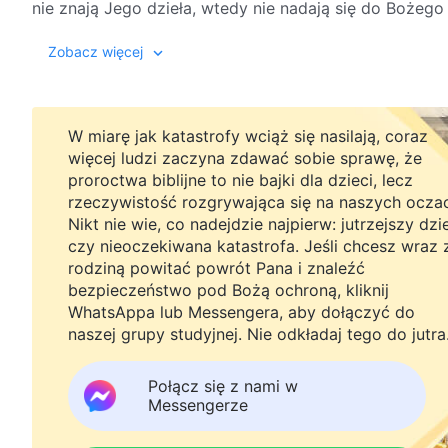
nie znają Jego dzieła, wtedy nie nadają się do Bożego
Boga. „Wiara w Boga” oznacza wierzenie w to, że Bóg 
Zobacz więcej
więcej, wiara w to, że Bóg istnieje, nie jest tożsama 
prosta wiara z silnym zabarwieniem religijnym. Prawd
Bożych w oparciu o przekonanie, że Bóg posiada naj
uwolniony od swojego zepsucia, napełniony pragnienie
W miarę jak katastrofy wciąż się nasilają, coraz
będziesz mógł powiedzieć, że wierzysz w Boga. Ludzi
więcej ludzi zaczyna zdawać sobie sprawę, że
proroctwa biblijne to nie bajki dla dzieci, lecz
prostego i błahego. Wiara tych ludzi nic nie znaczy i
rzeczywistość rozgrywająca się na naszych ocza
niewłaściwą ścieżką. Obecnie nadal są tacy, którzy w
Nikt nie wie, co nadejdzie najpierw: jutrzejszy dzi
oni świadomości, że ich wiara w Boga pozbawiona jest 
czy nieoczekiwana katastrofa. Jeśli chcesz wraz 
aprobaty, jednak nadal modlą się o pokój i dostateczn
rodziną powitać powrót Pana i znaleźć
pytanie: czy wierzenie w Boga rzeczywiście jest jedn
bezpieczeństwo pod Bożą ochroną, kliknij
oznacza tylko otrzymywanie obfitej łaski od Niego? Cz
WhatsAppa lub Messengera, aby dołączyć do
w Boga, przeciwstawiając się Mu, naprawdę są w stani
naszej grupy studyjnej. Nie odkładaj tego do jutra
Połącz się z nami w
Messengerze