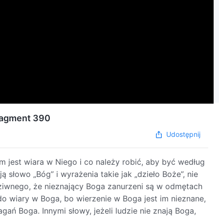
Fragment 390
Udostępnij
m jest wiara w Niego i co należy robić, aby być według
ą słowo „Bóg” i wyrażenia takie jak „dzieło Boże”, nie
 dziwnego, że nieznający Boga zanurzeni są w odmętach
 wiary w Boga, bo wierzenie w Boga jest im nieznane,
gań Boga. Innymi słowy, jeżeli ludzie nie znają Boga,