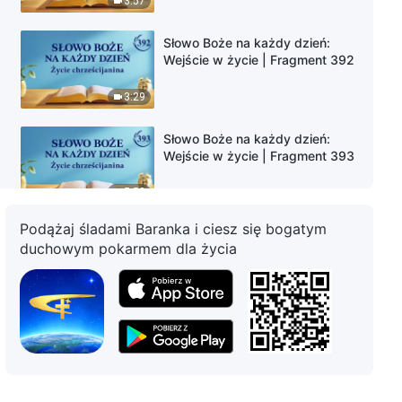
3:57
Słowo Boże na każdy dzień:
Wejście w życie | Fragment 392
3:29
Słowo Boże na każdy dzień:
Wejście w życie | Fragment 393
5:58
Podążaj śladami Baranka i ciesz się bogatym
Słowo Boże na każdy dzień:
duchowym pokarmem dla życia
Wejście w życie | Fragment 394
5:00
Słowo Boże na każdy dzień:
Wejście w życie | Fragment 395
5:07