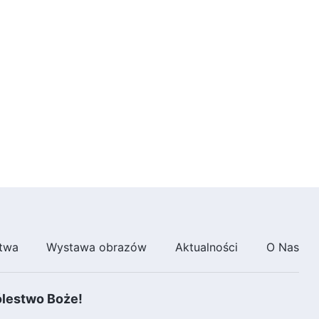
7:27
Słowo Boże na każdy dzień:
Wejście w życie | Fragment 409
8:44
Słowo Boże na każdy dzień:
Wejście w życie | Fragment 410
6:55
Słowo Boże na każdy dzień:
Wejście w życie | Fragment 411
5:35
twa
Wystawa obrazów
Aktualności
O Nas
Słowo Boże na każdy dzień:
Wejście w życie | Fragment 412
ólestwo Boże!
8:54