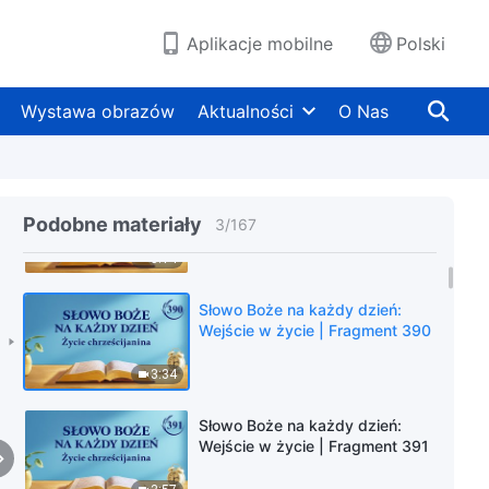
Aplikacje mobilne
Polski
Słowo Boże na każdy dzień:
Wejście w życie | Fragment 374
Wystawa obrazów
Aktualności
O Nas
4:05
Słowo Boże na każdy dzień:
Wejście w życie | Fragment 389
Podobne materiały
3
/
167
5:14
Słowo Boże na każdy dzień:
Wejście w życie | Fragment 390
3:34
Słowo Boże na każdy dzień:
Wejście w życie | Fragment 391