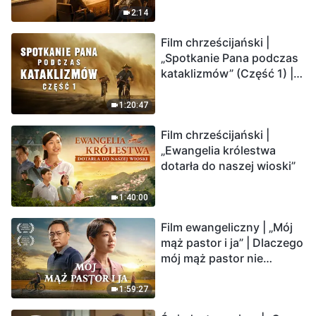
2:14
Film chrześcijański |
„Spotkanie Pana podczas
kataklizmów” (Część 1) |
Nasz dom, Ziemia, stoi na
krawędzi, dokąd zmierza
1:20:47
los ludzkości?
Film chrześcijański |
„Ewangelia królestwa
dotarła do naszej wioski”
1:40:00
Film ewangeliczny | „Mój
mąż pastor i ja” | Dlaczego
mój mąż pastor nie
rozumie głosu Boga?
1:59:27