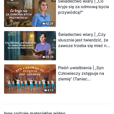
Świadectwo wiary | „Co
kryje się za odmową bycia
przywódcą?”
42:29
Świadectwo wiary | „Czy
słusznie jest twierdzić, że
zawsze trzeba się mieć na
baczności przed innymi?”
58:39
Pieśń uwielbienia | „Syn
Człowieczy zstępuje na
ziemię” (Taniec
chrześcijański)
4:13
Inne rodzaje materiałów wideo