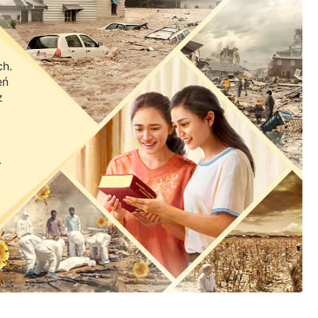
ch.
eń
z
.