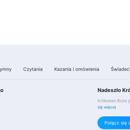
ymny
Czytania
Kazania i omówienia
Świadec
go
Nadeszło Kr
Królestwo Boże p
się więcej
Połącz się