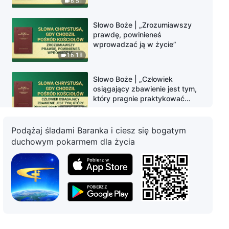
6:51
Słowo Boże | „Zrozumiawszy
prawdę, powinieneś
wprowadzać ją w życie”
16:18
Słowo Boże | „Człowiek
osiągający zbawienie jest tym,
który pragnie praktykować
prawdę”
15:06
Podążaj śladami Baranka i ciesz się bogatym
Słowo Boże | „O doświadczeniu”
duchowym pokarmem dla życia
12:45
Słowo Boże | „Przykazania
nowego Wieku”
12:19