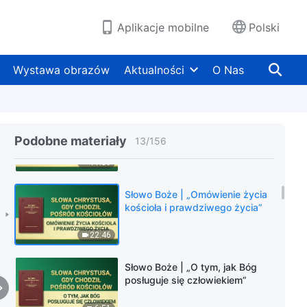
15:03
Aplikacje mobilne
Polski
Słowo Boże | „Jak poznać
rzeczywistość”
Wystawa obrazów
Aktualności
O Nas
13:57
Słowo Boże | „O normalnym
życiu duchowym”
Podobne materiały
13
/
156
11:59
Słowo Boże | „Omówienie życia
kościoła i prawdziwego życia”
22:46
Słowo Boże | „O tym, jak Bóg
posługuje się człowiekiem”