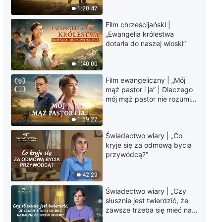
Słowo Boże | „Powinieneś
krawędzi, dokąd zmierza
1:20:47
wiedzieć, że Bóg praktyczny
los ludzkości?
jest Bogiem samym w sobie”
Film chrześcijański |
16:38
„Ewangelia królestwa
dotarła do naszej wioski”
Słowo Boże | „Tylko
wprowadzanie prawdy w życie
1:40:00
jest posiadaniem
Film ewangeliczny | „Mój
rzeczywistości”
16:41
mąż pastor i ja” | Dlaczego
mój mąż pastor nie rozumie
Słowo Boże | „Poznawanie
głosu Boga?
Bożego dzieła w dniu
1:59:27
dzisiejszym”
Świadectwo wiary | „Co
39:36
kryje się za odmową bycia
przywódcą?”
Słowo Boże | „Czy dzieło Boga
jest tak proste, jak to wydaje się
42:29
człowiekowi?”
13:16
Świadectwo wiary | „Czy
słusznie jest twierdzić, że
zawsze trzeba się mieć na
Słowo Boże | „Powinieneś żyć
baczności przed innymi?”
dla prawdy, gdyż wierzysz w