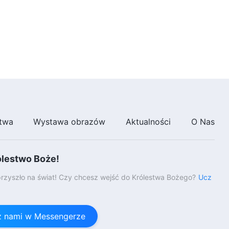
obrzędach religijnych”
9:24
Słowo Boże | „Tylko ci, którzy
znają dzisiejsze dzieło Boże,
mogą służyć Bogu”
18:25
Słowo Boże | „Szczera miłość do
Boga jest spontaniczna”
25:41
twa
Wystawa obrazów
Aktualności
O Nas
Słowo Boże | „O praktyce
modlitwy”
ólestwo Boże!
28:36
rzyszło na świat! Czy chcesz wejść do Królestwa Bożego?
Ucz
Słowo Boże | „Poznaj najnowsze
dzieło Boga i podążaj Jego
śladami”
 z nami w Messengerze
39:36