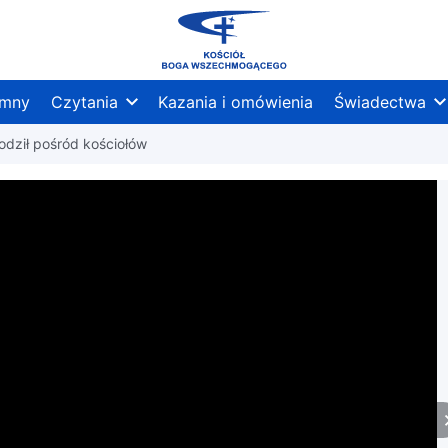
mny
Czytania
Kazania i omówienia
Świadectwa
odził pośród kościołów