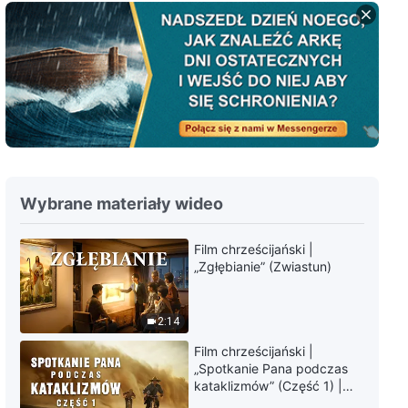
Słowo Boże | „Nadeszło
Królestwo Tysiąclecia”
12:36
Słowo Boże | „Jak wygląda
twoja relacja z Bogiem?”
20:52
Wybrane materiały wideo
Słowo Boże | „Skoncentruj się
bardziej na rzeczywistości”
Film chrześcijański |
„Zgłębianie” (Zwiastun)
22:55
Słowo Boże | „Przestrzeganie‌
2:14
‌przykazań‌ ‌‌i‌ ‌praktykowanie‌
‌prawdy‌”
Film chrześcijański |
18:21
„Spotkanie Pana podczas
kataklizmów” (Część 1) |
Nasz dom, Ziemia, stoi na