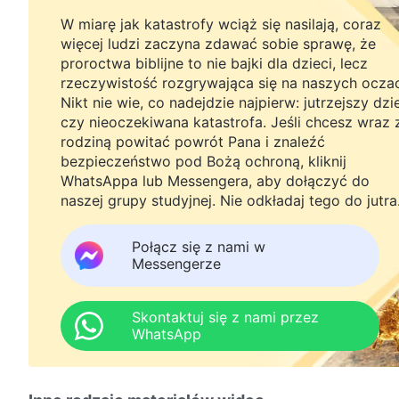
W miarę jak katastrofy wciąż się nasilają, coraz
więcej ludzi zaczyna zdawać sobie sprawę, że
proroctwa biblijne to nie bajki dla dzieci, lecz
rzeczywistość rozgrywająca się na naszych ocza
Nikt nie wie, co nadejdzie najpierw: jutrzejszy dzi
czy nieoczekiwana katastrofa. Jeśli chcesz wraz 
rodziną powitać powrót Pana i znaleźć
bezpieczeństwo pod Bożą ochroną, kliknij
WhatsAppa lub Messengera, aby dołączyć do
naszej grupy studyjnej. Nie odkładaj tego do jutra
Połącz się z nami w
Messengerze
Skontaktuj się z nami przez
WhatsApp