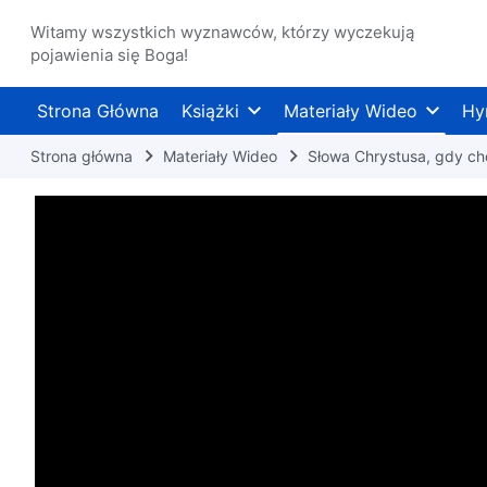
Witamy wszystkich wyznawców, którzy wyczekują
pojawienia się Boga!
Strona Główna
Książki
Materiały Wideo
Hy
Strona główna
Materiały Wideo
Słowa Chrystusa, gdy ch