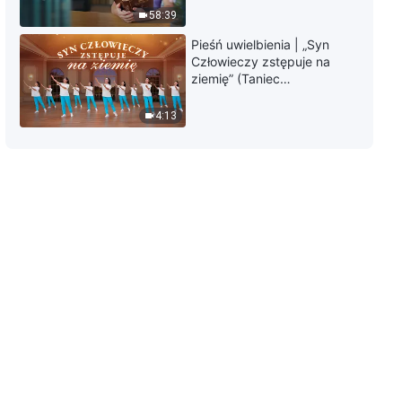
Boga”
58:39
10:50
Pieśń uwielbienia | „Syn
Człowieczy zstępuje na
Słowo Boże | „Obwieszczenie
ziemię” (Taniec
siedmiu gromów –proroctwo, że
chrześcijański)
ewangelia królestwa
4:13
rozpowszechni się po całym
11:44
wszechświecie”
Słowo Boże | „Podstawowa
różnica między wcielonym
Bogiem a ludźmi użytymi przez
Boga”
29:05
Słowo Boże | „Uwolnij się spod
wpływu ciemności, a zostaniesz
pozyskany przez Boga”
20:14
Słowo Boże | „Wiara w Boga
powinna skupiać się na
rzeczywistości, a nie na