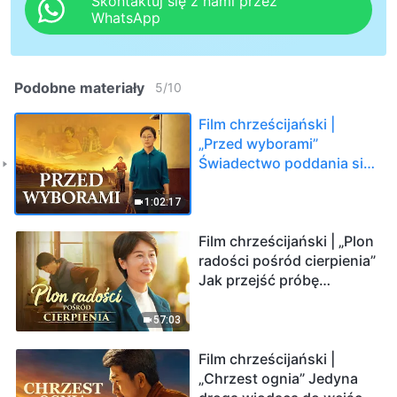
Skontaktuj się z nami przez
WhatsApp
Podobne materiały
5
/
10
Film chrześcijański |
„Przed wyborami”
Świadectwo poddania się
sądowi słowa Bożego
1:02:17
Film chrześcijański | „Plon
radości pośród cierpienia”
Jak przejść próbę
choroby
57:03
Film chrześcijański |
„Chrzest ognia” Jedyna