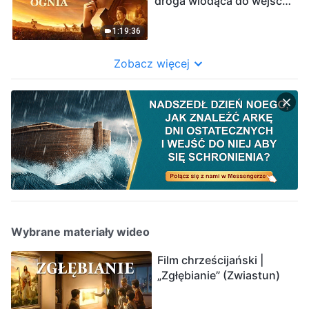
droga wiodąca do wejścia
do królestwa niebieskiego
1:19:36
Zobacz więcej
Wybrane materiały wideo
Film chrześcijański |
„Zgłębianie” (Zwiastun)