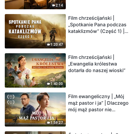
2:14
Film chrześcijański |
„Spotkanie Pana podczas
kataklizmów” (Część 1) |
Nasz dom, Ziemia, stoi na
krawędzi, dokąd zmierza
1:20:47
los ludzkości?
Film chrześcijański |
„Ewangelia królestwa
dotarła do naszej wioski”
1:40:00
Film ewangeliczny | „Mój
mąż pastor i ja” | Dlaczego
mój mąż pastor nie
rozumie głosu Boga?
1:59:27