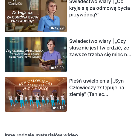
Świadectwo wiary | „Co
kryje się za odmową bycia
przywódcą?”
42:29
Świadectwo wiary | „Czy
słusznie jest twierdzić, że
zawsze trzeba się mieć na
baczności przed innymi?”
58:39
Pieśń uwielbienia | „Syn
Człowieczy zstępuje na
ziemię” (Taniec
chrześcijański)
4:13
Inne rodzaje materiałów wideo