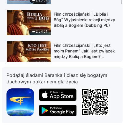
2:25:37
Film chrześcijański | „Biblia i
Bóg” Wyjaśnienie relacji między
Biblią a Bogiem (Dubbing PL)
2:54:01
Film chrześcijański | „Kto jest
moim Panem” Jaki jest związek
między Biblią a Bogiem?
(Dubbing PL)
2:54:06
Podążaj śladami Baranka i ciesz się bogatym
Film chrześcijański | „Tajemnica
duchowym pokarmem dla życia
pobożności” Pan Jezus powrócił
do ciała (Dubbing PL)
3:01:08
Film chrześcijański | „Ujawnić
tajemnicę Biblii” Ujawnienie
tajemnej historii Biblii (Dubbing
PL)
2:48:55