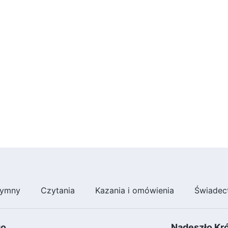
ymny
Czytania
Kazania i omówienia
Świadec
go
Nadeszło Kr