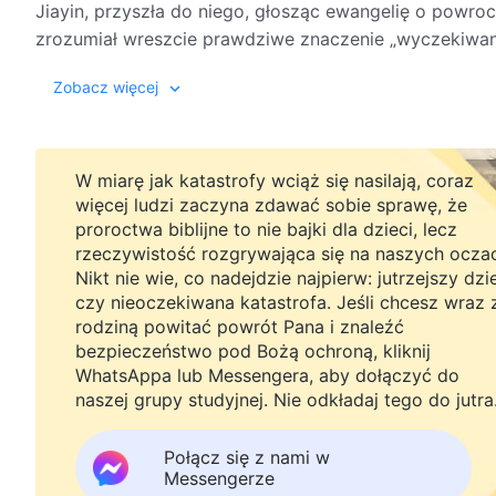
Jiayin, przyszła do niego, głosząc ewangelię o powr
zrozumiał wreszcie prawdziwe znaczenie „wyczekiwani
wcieleniem Pana Jezusa, na którego tak długo czekał.
Niektóre materiały zawarte w tym filmie pochodzą z 
Zobacz więcej
W miarę jak katastrofy wciąż się nasilają, coraz
więcej ludzi zaczyna zdawać sobie sprawę, że
proroctwa biblijne to nie bajki dla dzieci, lecz
rzeczywistość rozgrywająca się na naszych ocza
Nikt nie wie, co nadejdzie najpierw: jutrzejszy dzi
czy nieoczekiwana katastrofa. Jeśli chcesz wraz 
rodziną powitać powrót Pana i znaleźć
bezpieczeństwo pod Bożą ochroną, kliknij
WhatsAppa lub Messengera, aby dołączyć do
naszej grupy studyjnej. Nie odkładaj tego do jutra
Połącz się z nami w
Messengerze