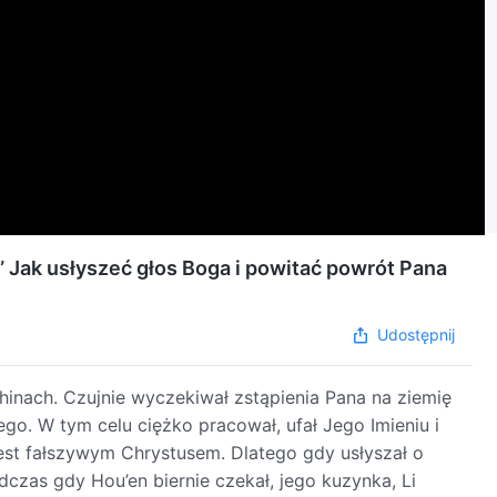
” Jak usłyszeć głos Boga i powitać powrót Pana
Udostępnij
ach. Czujnie wyczekiwał zstąpienia Pana na ziemię
go. W tym celu ciężko pracował, ufał Jego Imieniu i
jest fałszywym Chrystusem. Dlatego gdy usłyszał o
dczas gdy Hou’en biernie czekał, jego kuzynka, Li