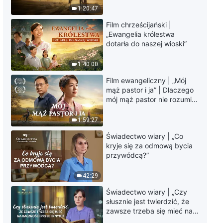
Film chrześcijański | „Zdjąć
krawędzi, dokąd zmierza
1:20:47
urok” Powitaj powrót Pana
los ludzkości?
Jezusa (Dubbing PL)
Film chrześcijański |
2:41:33
„Ewangelia królestwa
dotarła do naszej wioski”
Film ewangelia | „Posłaniec
ewangelii” (Dubbing PL)
1:40:00
Film ewangeliczny | „Mój
2:05:28
mąż pastor i ja” | Dlaczego
mój mąż pastor nie rozumie
Film chrześcijański | „Zabójcza
głosu Boga?
Niewiedza” Niemal stracić
1:59:27
szansę na powitanie powrotu
Pana Jezusa
Świadectwo wiary | „Co
1:38:19
kryje się za odmową bycia
przywódcą?”
Film chrześcijański | „Czas
zmiany” Czy znasz drogę do
42:29
królestwa niebieskiego?
(Dubbing PL)
1:42:30
Świadectwo wiary | „Czy
słusznie jest twierdzić, że
zawsze trzeba się mieć na
Chrześcijański film familijny |
baczności przed innymi?”
„Dziecko, wróć do domu” Bóg