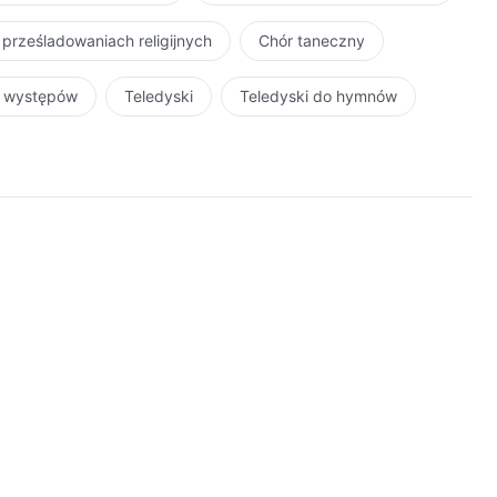
 prześladowaniach religijnych
Chór taneczny
r występów
Teledyski
Teledyski do hymnów