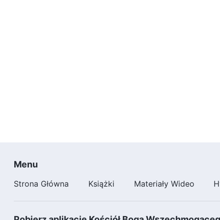
Menu
Strona Główna
Książki
Materiały Wideo
H
Pobierz aplikację Kościół Boga Wszechmogące