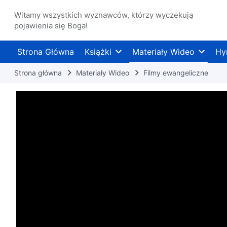
Witamy wszystkich wyznawców, którzy wyczekują
pojawienia się Boga!
Strona Główna
Książki
Materiały Wideo
Hy
Strona główna
Materiały Wideo
Filmy ewangeliczne