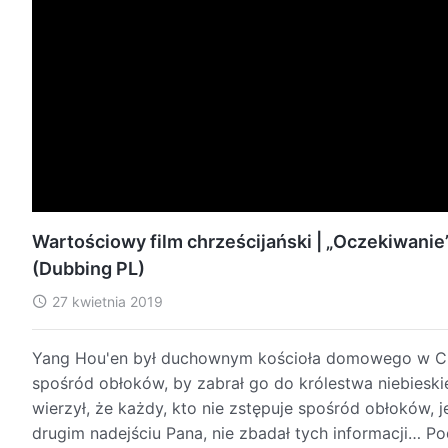
Wartościowy film chrześcijański | „Oczekiwanie
(Dubbing PL)
27 kwietnia 2019
Yang Hou'en był duchownym kościoła domowego w Chin
spośród obłoków, by zabrał go do królestwa niebieskie
wierzył, że każdy, kto nie zstępuje spośród obłoków, 
drugim nadejściu Pana, nie zbadał tych informacji… Po