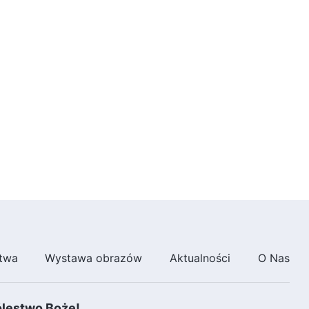
(Dubbing PL)
2:24:16
Film chrześcijański | „Kto
ponownie przybija Boga do
krzyża?” Faryzeusze powrócili
(Dubbing PL)
1:41:08
Film chrześcijański | „Imię Boga
się zmieniło?!” Objawienie
tajemnicy imienia Bożego
(Dubbing PL)
2:37:04
twa
Wystawa obrazów
Aktualności
O Nas
ólestwo Boże!