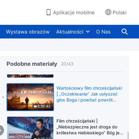
Ujawnienie tajemnicy królestwa
niebieskiego (Dubbing PL)
2:40:43
Aplikacje mobilne
Polski
Film chrześcijański | „Pukanie do
drzwi” Jak powitać
Wystawa obrazów
Aktualności
O Nas
powracającego Pana Jezusa
2:36:01
Tylko kierując się głosem Boga
możemy powitać Pana Jezusa
Podobne materiały
20
/
43
„Przepiękny głos” | Film
chrześcijański
2:01:01
Wartościowy film chrześcijański
| „Oczekiwanie” Jak usłyszeć
głos Boga i powitać powrót
Pana (Dubbing PL)
2:57:43
Film chrześcijański |
„Niebezpieczna jest droga do
królestwa niebieskiego” Bóg jest
moją siłą