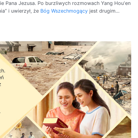
ocie Pana Jezusa. Po burzliwych rozmowach Yang Hou'en
a” i uwierzył, że
Bóg Wszechmogący
jest drugim
następującego źródła: NASA
ch.
eń
z
.