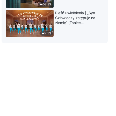
ocalił dziecko od uzależnienia od
58:39
internetu (Dubbing PL)
2:02:03
Pieśń uwielbienia | „Syn
Człowieczy zstępuje na
Film chrześcijański | „Wyzwól
ziemię” (Taniec
się z sideł” Przejrzyj plotki na
chrześcijański)
wylot i powitaj Pana Jezusa
4:13
(Dubbing PL)
3:16:27
Film chrześcijański |
„Błogosławieni ubodzy w duchu”
Wróć przed oblicze Pana i nie
szukaj więcej
2:37:54
Film chrześcijański |
Przepowiednie biblijne mówią
nam, że„Wielki Babilon” upadnie
„Miasto zostanie zburzone”
2:38:53
Film chrześcijański | „Trzymaj się
z dala ode mnie” Duchowe
przebudzenie chrześcijan