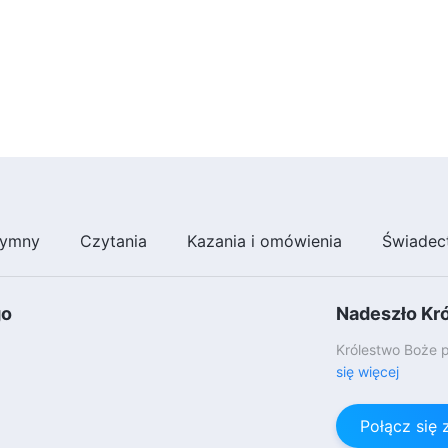
ymny
Czytania
Kazania i omówienia
Świadec
go
Nadeszło Kr
Królestwo Boże p
się więcej
Połącz się