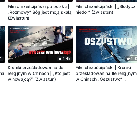
Film chrześcijański po polsku |
Film chrześcijański | „Słodycz
„Rozmowy” Bóg jest moją skałą
niedoli” (Zwiastun)
(Zwiastun)
31
1:45
1:4
Kroniki prześladowań na tle
Film chrześcijański | Kroniki
zna
religijnym w Chinach | „Kto jest
prześladowań na tle religijnym
winowajcą?” (Zwiastun)
w Chinach „Oszustwo”
(Zwiastun)