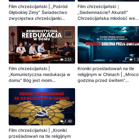
Film chrześcijański | „Pośród
Film chrześcijański｜
Głębokiej Zimy” Świadectwo
„Siedemnaście? Akurat!”
zwycięstwa chrześcijanki
Chrześcijańska młodość we
(Zwiastun)
krwi i łzach (Zwiastun)
2:51
1:
Film chrześcijański |
Kroniki prześladowań na tle
„Komunistyczna reedukacja w
religijnym w Chinach | „Mroc
domu” Bóg jest moim
godzina przed świtem”
zbawieniem (Zwiastun)
(Zwiastun)
1:40
Film chrześcijański | „Kroniki
prześladowań na tle religijnym