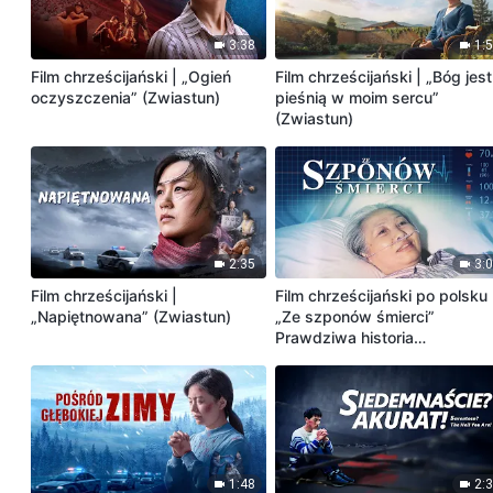
3:38
1:
Film chrześcijański | „Ogień
Film chrześcijański | „Bóg jest
oczyszczenia” (Zwiastun)
pieśnią w moim sercu”
(Zwiastun)
2:35
3:
Film chrześcijański |
Film chrześcijański po polsku 
„Napiętnowana” (Zwiastun)
„Ze szponów śmierci”
Prawdziwa historia
chrześcijanki (Zwiastun)
1:48
2: