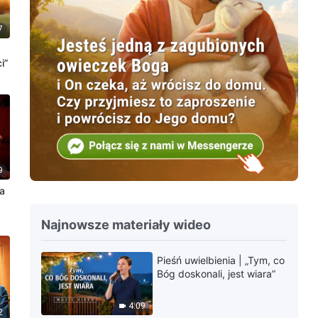
7
i”
9
wa
Najnowsze materiały wideo
Pieśń uwielbienia | „Tym, co
Bóg doskonali, jest wiara”
4:09
2