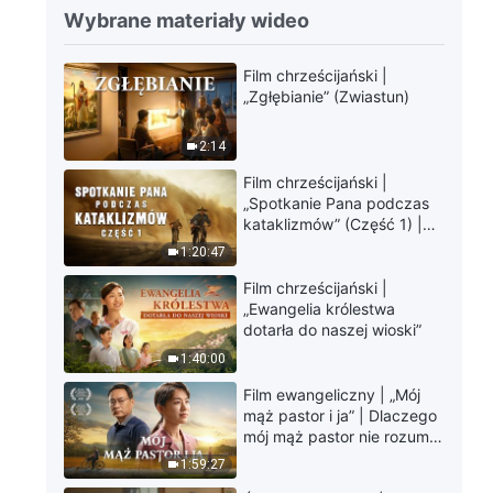
Wybrane materiały wideo
Film chrześcijański |
„Zgłębianie” (Zwiastun)
2:14
Film chrześcijański |
„Spotkanie Pana podczas
kataklizmów” (Część 1) |
Nasz dom, Ziemia, stoi na
1:20:47
krawędzi, dokąd zmierza
los ludzkości?
Film chrześcijański |
„Ewangelia królestwa
dotarła do naszej wioski”
1:40:00
Film ewangeliczny | „Mój
mąż pastor i ja” | Dlaczego
mój mąż pastor nie rozumie
głosu Boga?
1:59:27