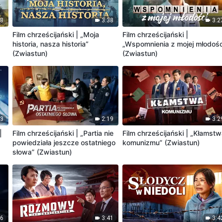
58
3:38
3:2
Film chrześcijański | „Moja
Film chrześcijański |
historia, nasza historia”
„Wspomnienia z mojej młodośc
(Zwiastun)
(Zwiastun)
03
2:19
3:2
|
Film chrześcijański | „Partia nie
Film chrześcijański | „Kłamst
powiedziała jeszcze ostatniego
komunizmu” (Zwiastun)
słowa” (Zwiastun)
36
3:41
3:4