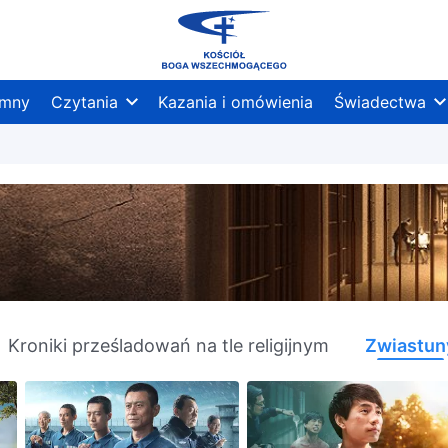
mny
Czytania
Kazania i omówienia
Świadectwa
Kroniki prześladowań na tle religijnym
Zwiastun