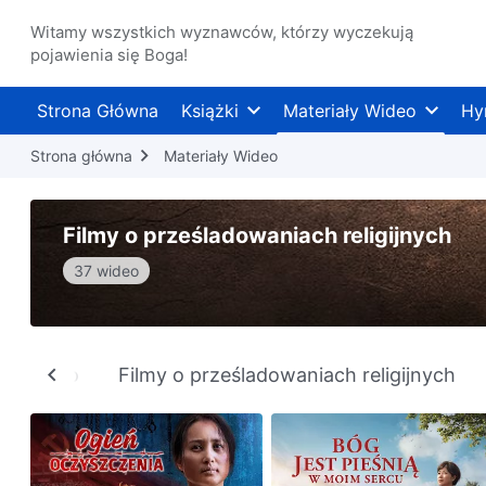
Witamy wszystkich wyznawców, którzy wyczekują
pojawienia się Boga!
Strona Główna
Książki
Materiały Wideo
Hy
Strona główna
Materiały Wideo
Filmy o prześladowaniach religijnych
37 wideo
Wszystko
Filmy o prześladowaniach religijnych