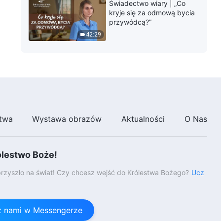
Świadectwo wiary | „Co
kryje się za odmową bycia
przywódcą?”
42:29
twa
Wystawa obrazów
Aktualności
O Nas
ólestwo Boże!
rzyszło na świat! Czy chcesz wejść do Królestwa Bożego?
Ucz
 z nami w Messengerze