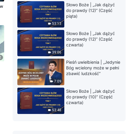
Słowo Boże | „Jak dążyć
 w
do prawdy (12)” (Część
piąta)
53:13
Słowo Boże | „Jak dążyć
do prawdy (12)” (Część
czwarta)
39:06
2
Pieśń uwielbienia | „Jedynie
Bóg wcielony może w pełni
zbawić ludzkość”
7:09
Słowo Boże | „Jak dążyć
do prawdy (10)” (Część
czwarta)
53:48