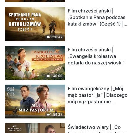
Film chrześcijański |
„Spotkanie Pana podczas
kataklizmów” (Część 1) |
Nasz dom, Ziemia, stoi na
krawędzi, dokąd zmierza
1:20:47
los ludzkości?
Film chrześcijański |
„Ewangelia królestwa
dotarła do naszej wioski”
1:40:00
Film ewangeliczny | „Mój
mąż pastor i ja” | Dlaczego
mój mąż pastor nie
rozumie głosu Boga?
1:59:27
Świadectwo wiary | „Co