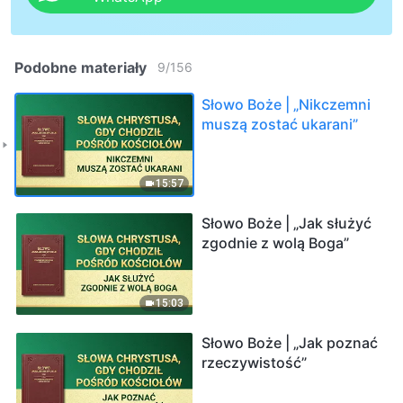
Podobne materiały
9
/
156
Słowo Boże | „Nikczemni
muszą zostać ukarani”
15:57
Słowo Boże | „Jak służyć
zgodnie z wolą Boga”
15:03
Słowo Boże | „Jak poznać
rzeczywistość”