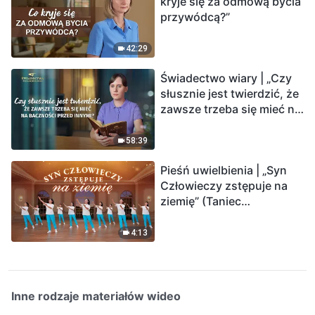
kryje się za odmową bycia
przywódcą?”
42:29
Świadectwo wiary | „Czy
słusznie jest twierdzić, że
zawsze trzeba się mieć na
baczności przed innymi?”
58:39
Pieśń uwielbienia | „Syn
Człowieczy zstępuje na
ziemię” (Taniec
chrześcijański)
4:13
Inne rodzaje materiałów wideo